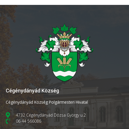
Cégénydányád Község
Cégénydányád Község Polgármesteri Hivatal
4732 Cégénydányád Dózsa György u.2
06 44 566086