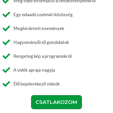
Még több információ a rendezvényeinkről
Egy odaadó szatmári közösség
Meghirdetett események
Hagyományőrző gondolatok
Rengeteg kép a programokról
A vidék apraja-nagyja
Élő bejelentkező videók
CSATLAKOZOM