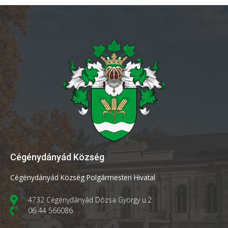
Cégénydányád Község
Cégénydányád Község Polgármesteri Hivatal
4732 Cégénydányád Dózsa György u.2
06 44 566086