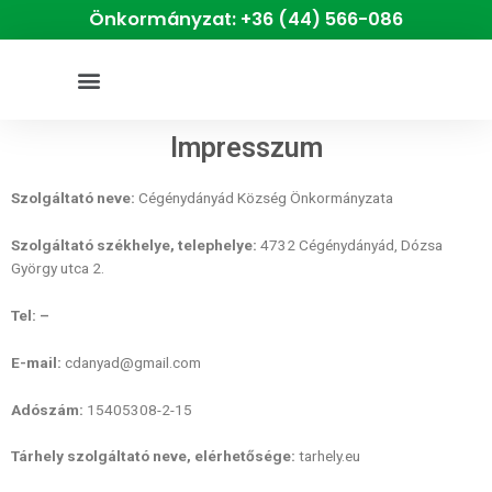
Önkormányzat: +36 (44) 566-086
Impresszum
Szolgáltató neve:
Cégénydányád Község Önkormányzata
Szolgáltató székhelye, telephelye:
4732 Cégénydányád, Dózsa
György utca 2.
Tel: –
E-mail:
cdanyad@gmail.com
Adószám:
15405308-2-15
Tárhely szolgáltató neve, elérhetősége:
tarhely.eu